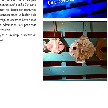
onde un sueño de la Catalina
bmarino. donde conoceremos
 conoceremos la historia de
raje de escamas lleva todos
es admiraban sus preciosas
rcoiris".
gido a un amplio sector de
os.